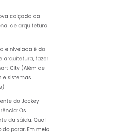
nova calçada da
nal de arquitetura
a e nivelada é do
 arquitetura, fazer
art City (Além de
s e sistemas
).
rente do Jockey
rência: Os
nte da sáida. Qual
bido parar. Em meio