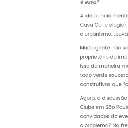
é essa?
A ideia inicialmen
Casa Cor e elogiar
e urbanismo. Louvá
Muita gente não s
proprietário do im
isso da maneira ma
todo verde exubera
construtivos que f
Agora, a discussão
Clube em São Paul
convidados do even
o problema? Na fren