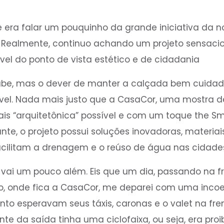
te era falar um pouquinho da grande iniciativa da 
. Realmente, continuo achando um projeto sensacio
vel do ponto de vista estético e de cidadania
abe, mas o dever de manter a calçada bem cuidad
óvel. Nada mais justo que a CasaCor, uma mostra de
is “arquitetônica” possível e com um toque the Sm
nte, o projeto possui soluções inovadoras, materiai
acilitam a drenagem e o reúso de água nas cidades
 vai um pouco além. Eis que um dia, passando na f
o, onde fica a CasaCor, me deparei com uma incoe
to esperavam seus táxis, caronas e o valet na fre
te da saída tinha uma ciclofaixa, ou seja, era proi