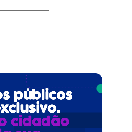
os públicos
xclusivo.
o cidadão