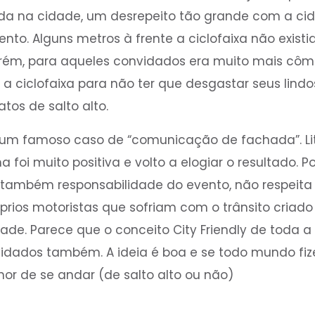
nda na cidade, um desrepeito tão grande com a ci
nto. Alguns metros à frente a ciclofaixa não existi
orém, para aqueles convidados era muito mais côm
ar a ciclofaixa para não ter que desgastar seus lind
tos de salto alto.
 um famoso caso de “comunicação de fachada”. Li
 foi muito positiva e volto a elogiar o resultado.
, também responsabilidade do evento, não respeita 
óprios motoristas que sofriam com o trânsito criad
e. Parece que o conceito City Friendly de toda a
dados também. A ideia é boa e se todo mundo fize
hor de se andar (de salto alto ou não)