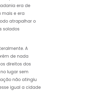
dadania era de
a mais e era
odo atrapalhar o
os solados
teralmente. A
 Porém de nada
os direitos dos
o no lugar sem
 ação não atingiu
sse igual a cidade