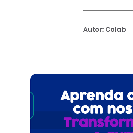
Autor:
Colab
Aprenda a 
com noss
Transfor