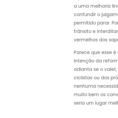
a uma melhoria li
confundir o julgame
permitido parar. P
trânsito e interdit
vermelhos dos sapa
Parece que esse é
intenção da reforma
adianta se o valet
ciclistas ou dos pr
nenhuma necessidad
muito bem os convi
seria um lugar mel