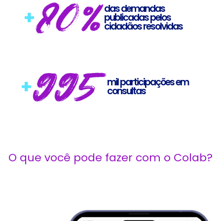
80%
das demandas
+
publicadas pelos
cidadãos resolvidas
995
+
mil participações em
consultas
O que você pode fazer com o Colab?