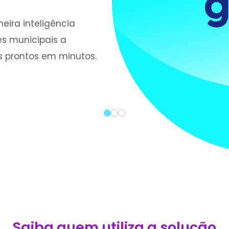
imeira inteligência
res municipais a
is prontos em minutos.
Saiba quem utiliza a solução