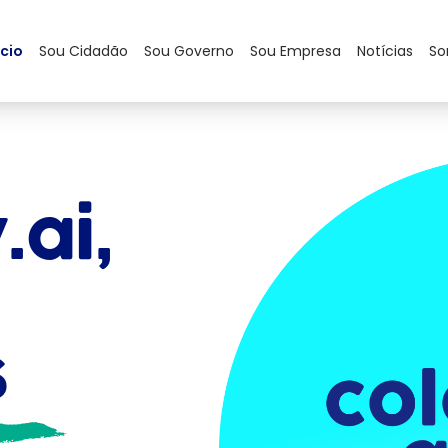
ício
Sou Cidadão
Sou Governo
Sou Empresa
Notícias
So
.ai,
s