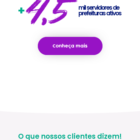
4,5
+
mil servidores de
prefeituras ativos
Conheça mais
O que nossos clientes dizem!