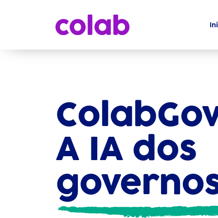
In
ColabGov
A IA dos
governo