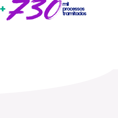
730
mil
+
processos
tramitados