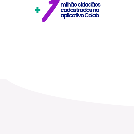
1
milhão cidadãos
+
cadastrados no
aplicativo Colab