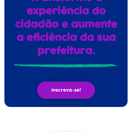
experiência do
cidadão e aumente
a eficiência da sua
prefeitura.
Inscreva-se!