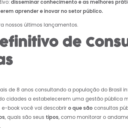
ivo:
disseminar conhecimento e as melhores prát
erem aprender e inovar no setor público.
ra nossos últimos lançamentos.
efinitivo de Consu
as
is de 8 anos consultando a população do Brasil int
do cidades a estabelecerem uma gestão pública m
e e-book você vai descobrir
o que são
consultas púb
os
, quais são seus
tipos
, como monitorar o andame
.