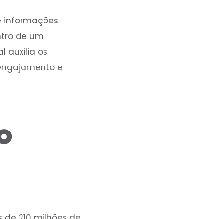
e informações
ntro de um
 auxilia os
 engajamento e
o
is de 210 milhões de