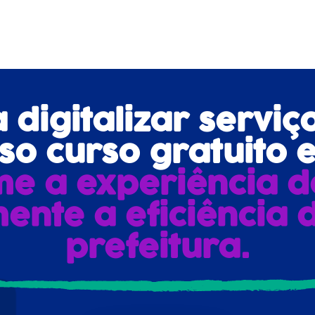
digitalizar serviç
o curso gratuito e
me a experiência d
ente a eficiência 
prefeitura.