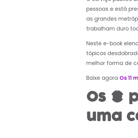
pessoas e está pre
as grandes metrópo
trabalham duro todo
Neste e-book elenc
tópicos desdobrado
melhor forma de co
Baixe agora
Os 11 
Os 7 p
uma ca