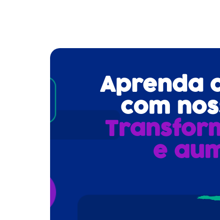
Aprenda a 
com noss
Transfor
e aum