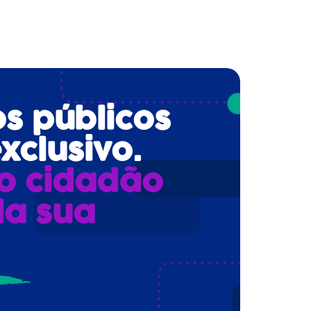
os públicos
xclusivo.
o cidadão
da sua