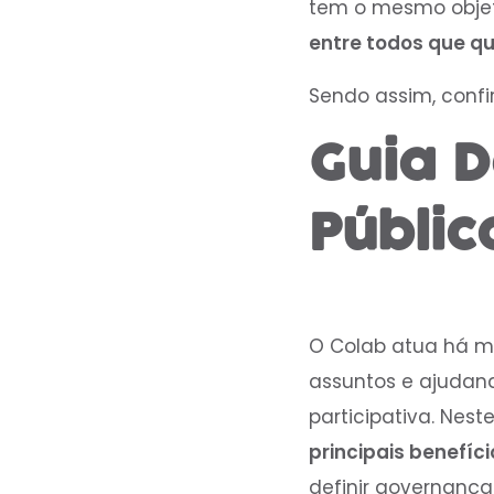
tem o mesmo objet
entre todos que qu
Sendo assim, confi
Guia D
Públic
O Colab atua há ma
assuntos e ajudan
participativa. Nest
principais benefíci
definir governança