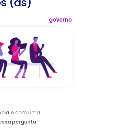
s (as)
governo
ívola e com uma
nessa pergunta