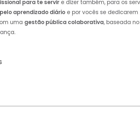
issional para te servir
e dizer também, para os serv
pelo aprendizado diário
e por vocês se dedicarem 
com uma
gestão pública colaborativa
, baseada no 
iança.
S