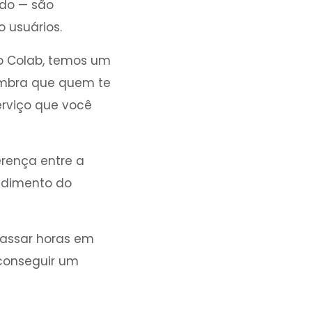
udo — são
 usuários.
o Colab, temos um
embra que quem te
erviço que você
erença entre a
endimento do
 passar horas em
 conseguir um