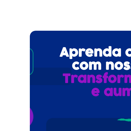
Aprenda a 
com noss
Transfor
e aum