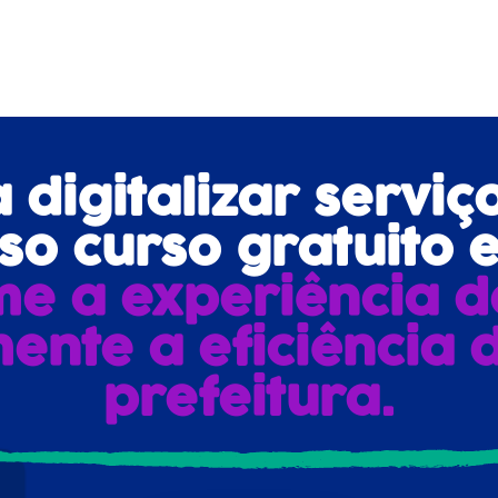
digitalizar serviç
o curso gratuito e
me a experiência d
ente a eficiência 
prefeitura.