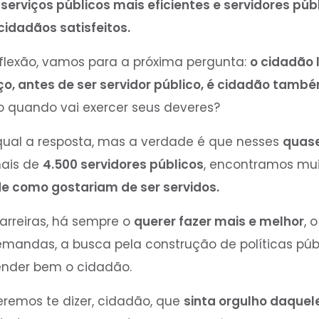
serviços públicos mais eficientes e servidores púb
idadãos satisfeitos.
eflexão, vamos para a próxima pergunta:
o cidadão 
ço, antes de ser servidor público, é cidadão tam
so quando vai exercer seus deveres?
qual a resposta, mas a verdade é que nesses
quase
ais de
4.500 servidores públicos
, encontramos mu
e como gostariam de ser servidos.
arreiras, há sempre o
querer fazer mais e melhor
, 
andas, a busca pela construção de políticas públ
ender bem o cidadão.
ueremos te dizer, cidadão, que
sinta orgulho daque