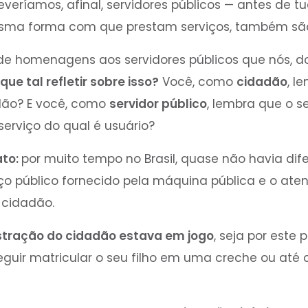
eríamos, afinal, servidores públicos — antes de t
sma forma com que prestam serviços, também são
de homenagens aos servidores públicos que nós, d
que tal refletir sobre isso?
Você, como
cidadão
, l
dão? E você, como
servidor público
, lembra que o s
erviço do qual é usuário?
ato:
por muito tempo no Brasil, quase não havia dif
ço público fornecido pela máquina pública e o at
 cidadão.
stração do cidadão estava em jogo
, seja por este
eguir matricular o seu filho em uma creche ou até