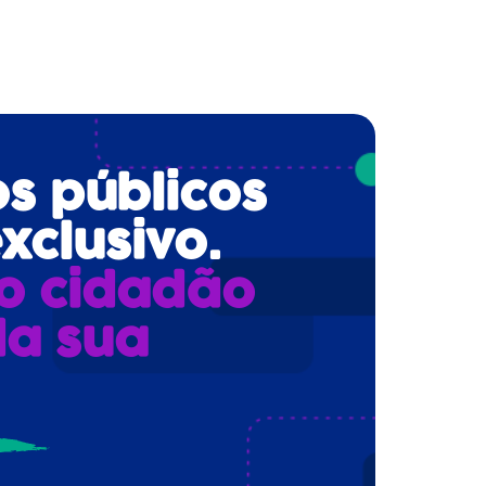
os públicos
xclusivo.
o cidadão
da sua