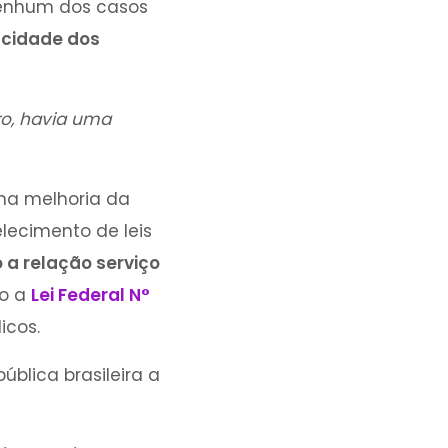
nenhum dos casos
cidade dos
ro, havia uma
a melhoria da
elecimento de leis
a relação serviço
mo a
Lei Federal N°
licos.
blica brasileira a