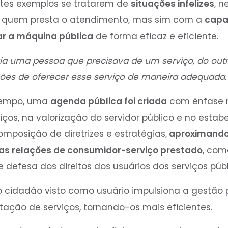
stes exemplos se tratarem de
situações infelizes
, 
à quem presta o atendimento, mas sim com a
capa
r a máquina pública
de forma eficaz e eficiente.
ia uma pessoa que precisava de um serviço, do out
es de oferecer esse serviço de maneira adequada.
tempo, uma
agenda pública foi criada
com ênfase n
ços, na valorização do servidor público e no estab
posição de diretrizes e estratégias,
aproximando 
as relações de consumidor-serviço prestado
, co
de defesa dos direitos dos usuários dos serviços púb
o cidadão visto como usuário impulsiona a gestão pú
tação de serviços, tornando-os mais eficientes.