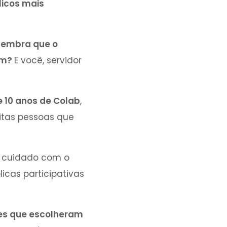
licos mais
lembra que o
bém?
E você, servidor
 10 anos de Colab
,
itas pessoas que
o cuidado com o
icas participativas
les que escolheram