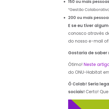
150 ou mais pessoas
“Gestão Colaborativ
200 ou mais pessoa
E se eu tiver algu
conosco através de
do nosso e-mail ofi
Gostaria de saber
Ótimo!
Neste artig
do ONU-Habitat em
Ô Colab! Seria leg
sociais!
Certo! Que