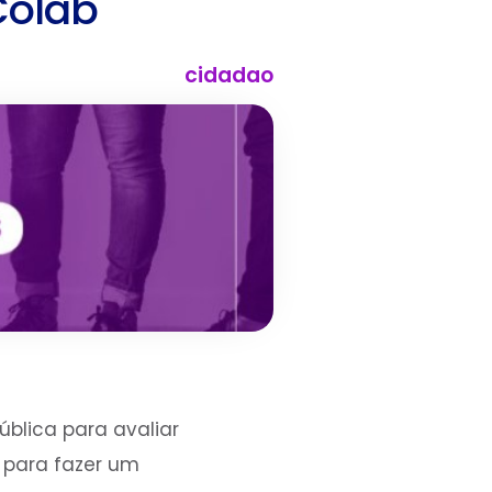
Colab
cidadao
blica para avaliar
e para fazer um