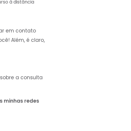
rso à distância
rar em contato
cê! Além, é claro,
 sobre a consulta
as minhas redes