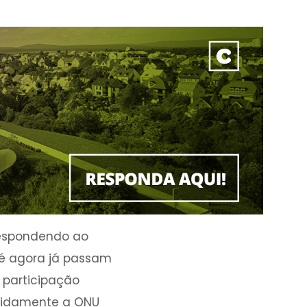
respondendo ao
té agora já passam
 participação
apidamente a ONU