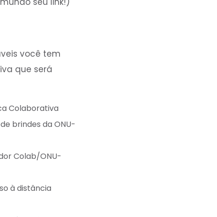
mundo seu link!)
áveis você tem
iva que será
ca Colaborativa
 de brindes da ONU-
xador Colab/ONU-
o à distância