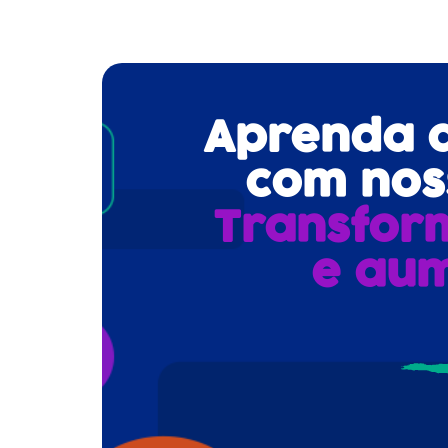
Aprenda a 
com noss
Transfor
e aum