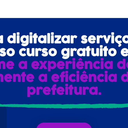
digitalizar serviç
o curso gratuito e
me a experiência d
ente a eficiência 
prefeitura.