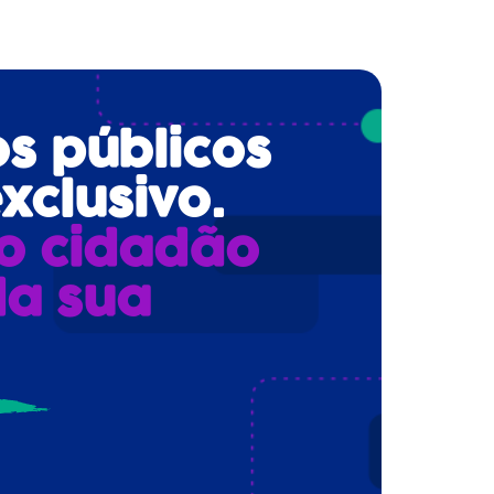
os públicos
xclusivo.
o cidadão
da sua