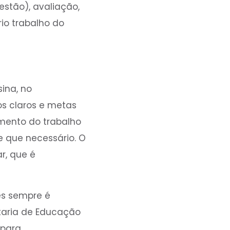
stão), avaliação,
io trabalho do
ina, no
os claros e metas
mento do trabalho
e que necessário. O
r, que é
es sempre é
taria de Educação
 para