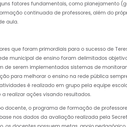
uns fatores fundamentais, como planejamento (ge
ormação continuada de professores, além do própr
de aula.
ores que foram primordiais para o sucesso de Teres
de municipal de ensino foram delimitados objetiv
ém de serem implementados sistemas de monitora
ação para melhorar o ensino na rede pública sempr
tividades é realizado em grupo pela equipe escola
a realizar ações visando resultados.
po docente, o programa de formação de professor
base nos dados da avaliação realizada pela Secre
so, os docentes possuem metas, apoio pedagógico