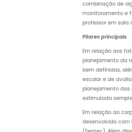
combinação de alg
monitoramento e f
professor em sala 
Pilares principais
Em relação aos fat
planejamento da re
bem definidas, al
escolar e de avali
planejamento das a
estimulada sempre 
Em relação ao cor
desenvolvido com 
(Semec). Além dis