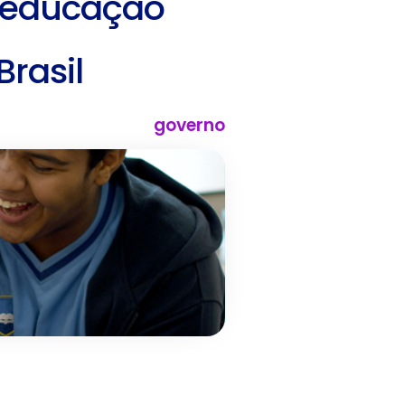
r educação
Brasil
governo