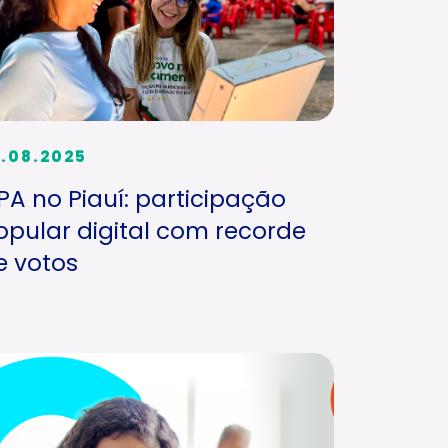
.08.2025
PA no Piauí: participação
opular digital com recorde
e votos