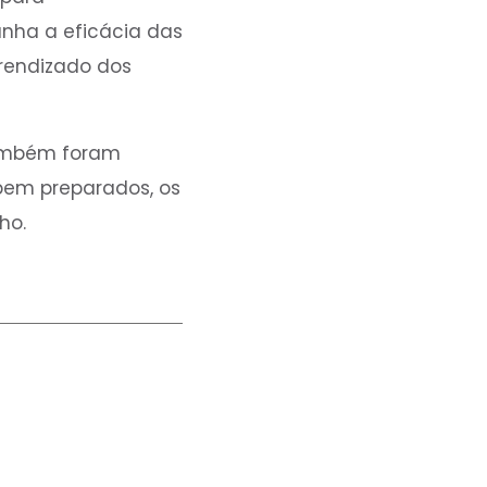
ha a eficácia das
prendizado dos
também foram
bem preparados, os
ho.