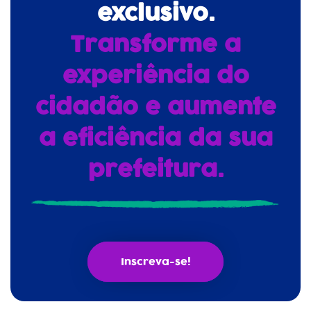
exclusivo.
Transforme a
experiência do
cidadão e aumente
a eficiência da sua
prefeitura.
Inscreva-se!