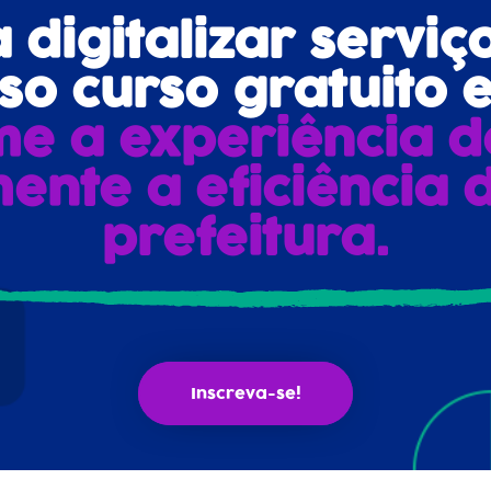
digitalizar serviç
o curso gratuito e
me a experiência d
ente a eficiência 
prefeitura.
Inscreva-se!