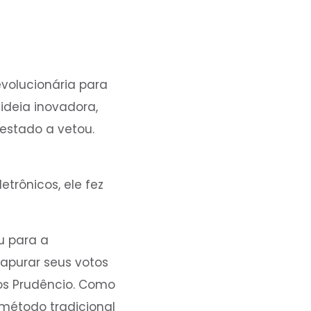
evolucionária para
ideia inovadora,
 estado a vetou.
rônicos, ele fez
u para a
 apurar seus votos
os Prudêncio. Como
método tradicional