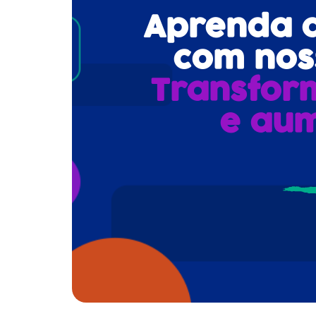
Aprenda a 
com noss
Transfor
e aum