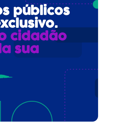
os públicos
xclusivo.
o cidadão
da sua