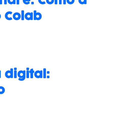
André: Como a
o Colab
digital:
o