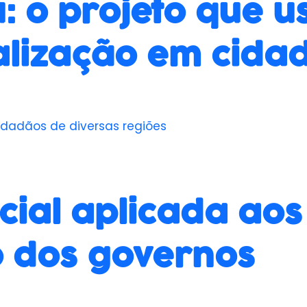
u: o projeto que 
alização em cida
 cidadãos de diversas regiões
icial aplicada aos
ro dos governos