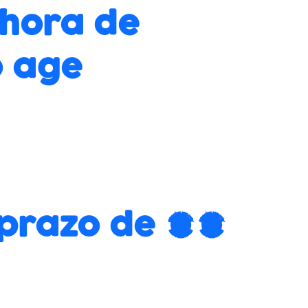
 hora de
o age
z prazo de 20