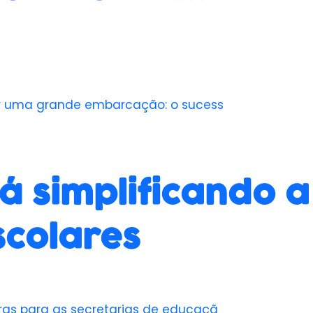
ar uma grande embarcação: o sucess
á simplificando a
scolares
ras para as secretarias de educaçã