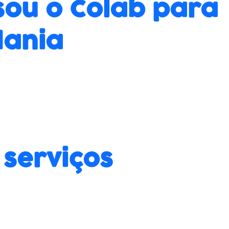
usou o Colab para
dania
 serviços