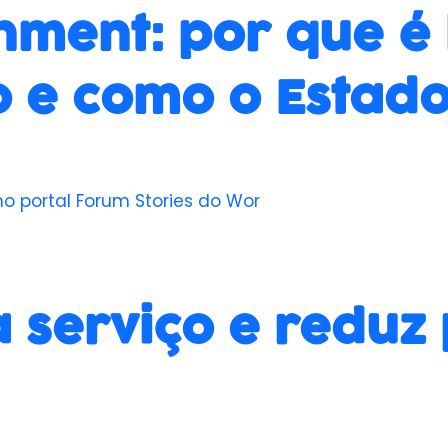
nment: por que é
 e como o Estad
no portal Forum Stories do Wor
a serviço e redu