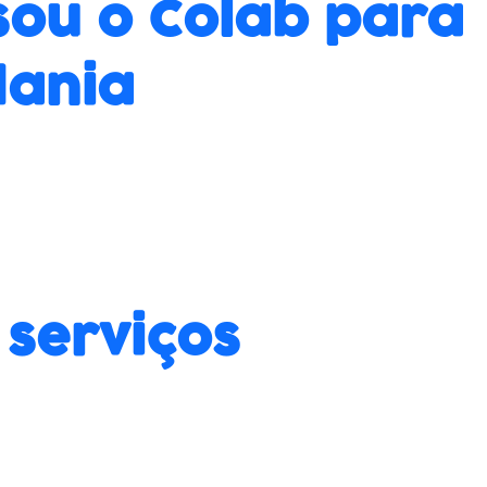
usou o Colab para
dania
 serviços