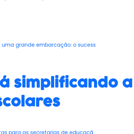
ar uma grande embarcação: o sucess
á simplificando a
scolares
ras para as secretarias de educaçã