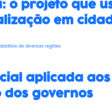
u: o projeto que 
alização em cida
 cidadãos de diversas regiões
icial aplicada aos
ro dos governos