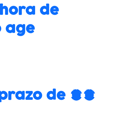
 hora de
o age
z prazo de 20