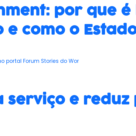
nment: por que é
 e como o Estad
no portal Forum Stories do Wor
a serviço e redu