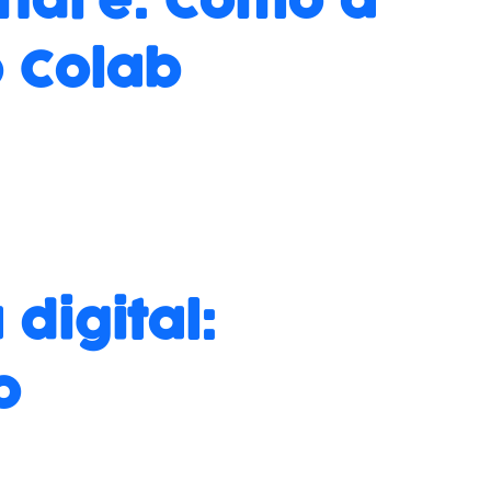
André: Como a
o Colab
digital:
o